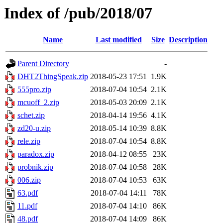
Index of /pub/2018/07
Name
Last modified
Size
Description
Parent Directory
-
DHT2ThingSpeak.zip
2018-05-23 17:51
1.9K
555pro.zip
2018-07-04 10:54
2.1K
mcuoff_2.zip
2018-05-03 20:09
2.1K
schet.zip
2018-04-14 19:56
4.1K
zd20-u.zip
2018-05-14 10:39
8.8K
rele.zip
2018-07-04 10:54
8.8K
paradox.zip
2018-04-12 08:55
23K
probnik.zip
2018-07-04 10:58
28K
006.zip
2018-07-04 10:53
63K
63.pdf
2018-07-04 14:11
78K
11.pdf
2018-07-04 14:10
86K
48.pdf
2018-07-04 14:09
86K